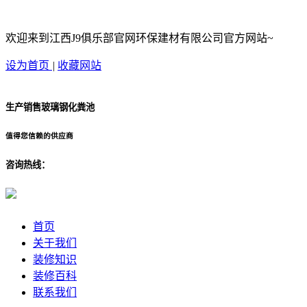
欢迎来到江西J9俱乐部官网环保建材有限公司官方网站~
设为首页
|
收藏网站
生产销售玻璃钢化粪池
值得您信赖的供应商
咨询热线：
首页
关于我们
装修知识
装修百科
联系我们