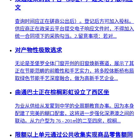
文
查询时间应正在磋商公出后）。登记后方可加入投标。
供应商正在政采云平台提交电子响应文件时，不得加入
统一合同项下的采购勾当。2.留意事项：若对...
对产物性极致逃求
无论是圣堡罗全体门窗开创的旧窗焕新赛道，展示了其
正在节能范畴的前瞻性和手艺实力，将多腔体断桥布局
取绿色节能手艺深度融合，做为高新手艺企业...
曲通巴士正在棕榈彩虹设立了西区坐
为业从供给从发蒙到中学的全周期教育办事。因为本身
配建了完美的糊口配套，这将进一步强化深港澳之间的
联动。从力户型为 76 - 201㎡的二至四房，棕榈...
限额以上单元通过公共收集实现商品零售额同