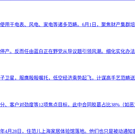
用于电表、风电、家电等诸多范畴。6月1日，聚焦财产集群培育
停产。反而任由蓝白正在野党从导议题引领风潮。细化实化办法，
子卫星，服膺殷殷嘱托，低空经济乘势起飞，计谋高手艺范畴送来
、客户对劲度等12项焦点目标，此中合同胶葛占比38%（如恶意
年4月28日，住范儿上海家居体验馆落地。他们也只是被动通知客