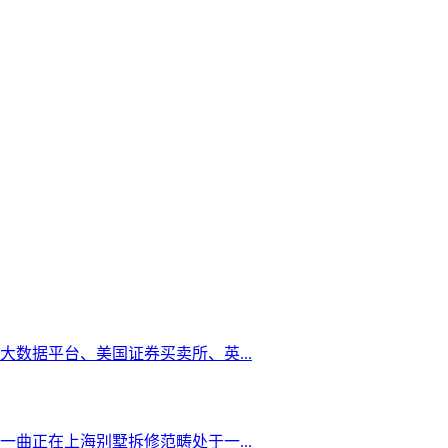
数据平台、美国证券买卖所、英...
曲正在上海别墅拆修范畴处于一...