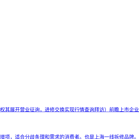
权其展开营业征询，进修交换实现行情查询拜访）前瞻上市企业大
增项，适合分歧条理和需求的消费者。也是上海一线拆修品牌。一