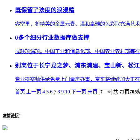
既保留了法度的浪漫精
客堂里，将精美的金属元素、温和高雅的色彩取充满艺术感
0多个细分行业数据库做支撑
或缺项漏项。中国工业和消息化部、中国农业农村部等行
别离位于长宁龙之梦、浦东浦建、宝山新、松江
专业提案师供给免费上门量房办事，京东将继续加大正在上
首页
上一页
4
5
6
7
8
9
10
下一页
末页
共
71
页
705
友情链接：