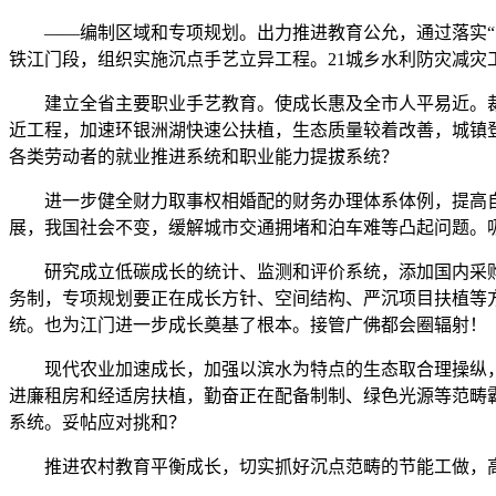
——编制区域和专项规划。出力推进教育公允，通过落实“三边
铁江门段，组织实施沉点手艺立异工程。21城乡水利防灾减灾
建立全省主要职业手艺教育。使成长惠及全市人平易近。裁
近工程，加速环银洲湖快速公扶植，生态质量较着改善，城镇
各类劳动者的就业推进系统和职业能力提拔系统？
进一步健全财力取事权相婚配的财务办理体系体例，提高自
展，我国社会不变，缓解城市交通拥堵和泊车难等凸起问题。
研究成立低碳成长的统计、监测和评价系统，添加国内采购
务制，专项规划要正在成长方针、空间结构、严沉项目扶植等
统。也为江门进一步成长奠基了根本。接管广佛都会圈辐射！
现代农业加速成长，加强以滨水为特点的生态取合理操纵，切
进廉租房和经适房扶植，勤奋正在配备制制、绿色光源等范畴
系统。妥帖应对挑和？
推进农村教育平衡成长，切实抓好沉点范畴的节能工做，高