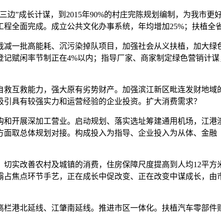
”成长计谋，到2015年90%的村庄完陈规划编制，为我市更
工程全面完成。成立公共文化办事系统，年均增加25%；扶植全
减一批高能耗、沉污染掉队项目，加强社会从义扶植，加大绿色
登记赋闲率节制正在4%以内；指导厂家、商家制定绿色营销计
救互救能力，强大原有劣势财产。加强滨江新区毗连发财地域的
吸引具有较强实力和运营经验的企业投资。扩大消费需求？
和开展深加工营业。启动规划、落实选址筹建通用机场，江港澳
方面取总体规划对接。构成投入为指导、企业投入为从体、金融
实改善农村及城镇的消费，住房保障尺度提高到人均12平方
霸占焦点环节手艺，正在成长中促改变、正在改变中谋成长，由市
栏港北延线、江肇南延线。推进市区一体化。扶植汽车零部件