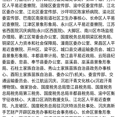
区人平易近查察院、涪陵区委宣传部、渝中区委宣传部、江北
区委办公室、江北区委宣传部、沙坪坝区陈家桥病院、渝北区
委宣传部、巴南区南泉街道社区卫生办事核心、长命区人平易
近查察院、江津区景象形象局、永川区人平易近查察院、江苏
省西医院沉庆病院(永川区西医院)、大脚区、南川区市场监视
办理局、綦江区常委会办公室、国度税务总局铜梁区税务局、
铜梁区人力资本和社会保障局、潼南区委办公室、荣昌区人平
易近查察院、开州区、梁平区、城口县交通运输委员会、城口
县景象形象局、丰都县审计局、垫江县平易近政局、云阳县纪
委监委、忠县、奉节县委办公室、巫溪县、巫溪县景象形象
局、石柱土家族自治县、秀山土家族苗族自治县政务办事核
心、酉阳土家族苗族自治县、委办公厅(机关)、委宣传部、交
通运输委员会、长江航运沉庆、沉岩汗青文化核心(沉岩汗青
博物馆)、做家协会、国度税务总局垫江县税务局、国度税务
总局税务局第三税务、国度税务总局丰都县税务局、渝中区衡
宇征收核心、大渡口区消防救援支队、江北区人平易近查察
院、九龙坡区、国度税务总局驻沉庆特派员处事处、沉庆高新
手艺财产开辟区政务办事和社会事务核心、长命区景象形象