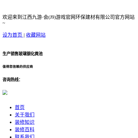
欢迎来到江西九游·会(J9)游戏官网环保建材有限公司官方网站
~
设为首页
|
收藏网站
生产销售玻璃钢化粪池
值得您信赖的供应商
咨询热线：
首页
关于我们
装修知识
装修百科
联系我们