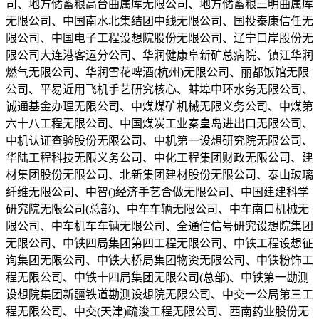
司、地方储蓄粮高台曲属库无限公司、地方储蓄粮三明曲属库
无限公司、中国南水北集结团中线无限公司、国投泰康信任无
限公司、中国电子工程设想院股份无限公司、辽宁口岸股份无
限公司大连港客运分公司、华润健康阜新矿总病院、镇江华润
燃气无限公司、华润雪花啤酒(杭州)无限公司、丽都饭馆无限
公司、平易近用飞机手艺研究核心、蚌埠中环水务无限公司、
诚通基金办理无限公司、中煤煤矿机械无限义务公司、中煤第
六十八工程无限公司、中国煤炭工业秦皇岛进出口无限公司、
中机认证查验股份无限公司、中机第一设想研究院无限公司、
华陆工程科技无限义务公司、中化工程集团财政无限公司、建
材集团股份无限公司、北新集团建材股份无限公司、泰山玻璃
纤维无限公司、中智()经济手艺合做无限公司、中国建建科学
研究院无限公司(总部)、中车车辆无限公司、中车南口机械无
限公司、中车机车车辆无限公司、全通信信号研究设想院集团
无限公司、中铁四局集团第四工程无限公司、中铁工程设想征
询集团无限公司、中铁大桥局集团物资无限公司、中铁粉饰工
程无限公司、中铁十四局集团无限公司(总部)、中铁第一勘测
设想院集团新疆铁道勘测设想院无限公司、中交一公局第三工
程无限公司、中交(天津)疏浚工程无限公司、西南药业股份无