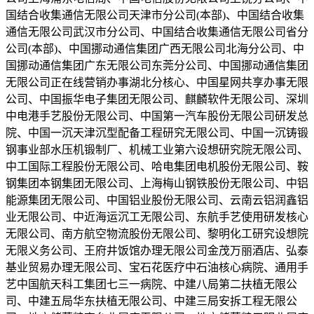
国结合收集通信无限公司天津市分公司(本部)、中国结合收集
通信无限公司武汉市分公司、中国结合收集通信无限公司省分
公司(本部)、中国挪动通信集团广西无限公司北海分公司、中
国挪动通信集团广东无限公司东莞分公司、中国挪动通信集团
无限公司正在线营销办事湖北分核心、中国星网共享办事无限
公司、中国振华电子集团无限公司、麒麟软件无限公司、深圳
中电港手艺股份无限公司、中国第一汽车股份无限公司研发总
院、中国一沉天津沉型配备工程研究无限公司、中国一沉铸锻
钢事业部水压机锻制厂、机械工业第六设想研究院无限公司、
中工国际工程股份无限公司、哈电集团电机股份无限公司、鞍
钢集团本钢集团无限公司、上海梅山钢铁股份无限公司、中铝
能源集团无限公司、中国铝业股份无限公司、云南云铝润鑫铝
业无限公司、中近海运沉工无限公司、东航手艺使用研发核心
无限公司、南方航空物流股份无限公司、黎明化工研究设想院
无限义务公司、王府井饭馆办理无限公司金茂万丽酒店、弘泰
基业贸易办理无限公司、宝石花医疗中石油核心病院、通用手
艺中国航天科工集团七三一病院、中建八局第二扶植无限公
司、中建五局华东扶植无限公司、中建三局安拆工程无限公