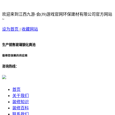
欢迎来到江西九游·会(J9)游戏官网环保建材有限公司官方网站
~
设为首页
|
收藏网站
生产销售玻璃钢化粪池
值得您信赖的供应商
咨询热线：
首页
关于我们
装修知识
装修百科
联系我们