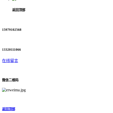
返回顶部
15979102568
13320111066
在线留言
微信二维码
返回顶部