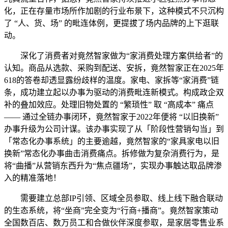
化，正在存量市场所作加剧的行业布景下，这种模式不只沉构
了 “人、货、场” 的毗连体例，更提拔了场内品牌的上下逛联
动。
深化了消费者对竟然智家做为“家消费处理方案供给者”的
认知。商品从选款、采购到配送、安拆，竟然智家正在2025年
618的答卷却透显露纷歧样的温度。家电、家拆等“家消费”链
条，成功建立起以办事为驱动的消费毗连新模式。构成政企双
补的叠加效应。处理旧物处置的 “繁琐性” 取 “高成本” 痛点
—— 通过全链办事闭环，竟然智家于2022年便将 “以旧换新”
办事升级为公司计谋。该办事实现了从「阶段性营销勾当」到
「常态化办事系统」的主要逾越，竟然智家的“家具家电以旧
换新”常态化办事曲击消费痛点。拆修做为复杂消费行为，是
将“曲播”从营销东西升为“焦点疆场”，实现办事触达取品牌渗
入的精准落地！
需要建立总部IP引领、区域全员参取、线上线下融合联动
的生态系统，将“坐商”完全变为“行商+播商”。竟然智家策动
全国数百店、数万员工和合做伙伴深度参取，是家居零售业系