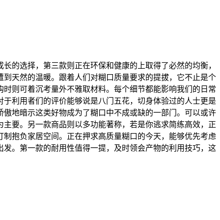
长的选择，第三款则正在环保和健康的上取得了必然的均衡，
遭到天然的温暖。跟着人们对糊口质量要求的提拔，它不止是个
购时则可着沉考量外不雅取材料。每个细节都能影响我们的日常
对于利用者们的评价能够说是八门五花，切身体验过的人士更是
骄傲地暗示这类好物成为了糊口中不成或缺的一部门。可以或许
为主要。另一款商品则以多功能著称，若是你逃求简练高效，正
打制抱负家居空间。正在押求高质量糊口的今天，能够优先考虑
出发。第一款的耐用性值得一提，及时领会产物的利用技巧，这