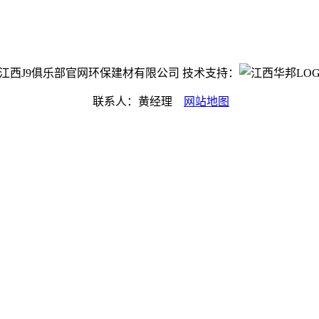
ght©江西J9俱乐部官网环保建材有限公司 技术支持：
联系人：黄经理
网站地图