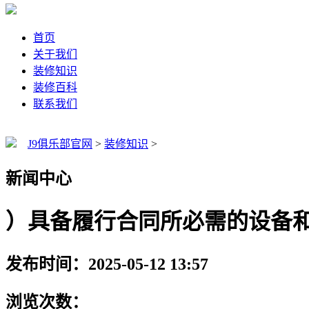
首页
关于我们
装修知识
装修百科
联系我们
J9俱乐部官网
>
装修知识
>
新闻中心
）具备履行合同所必需的设备
发布时间：2025-05-12 13:57
浏览次数：