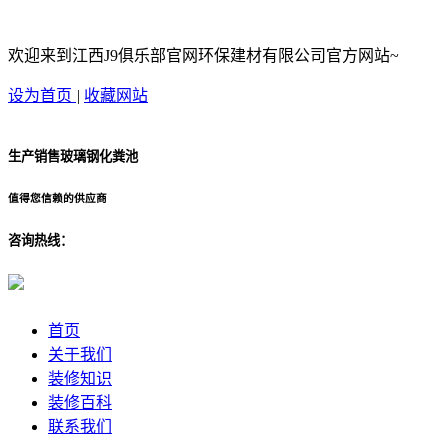
欢迎来到江西J9俱乐部官网环保建材有限公司官方网站~
设为首页
|
收藏网站
生产销售玻璃钢化粪池
值得您信赖的供应商
咨询热线：
首页
关于我们
装修知识
装修百科
联系我们