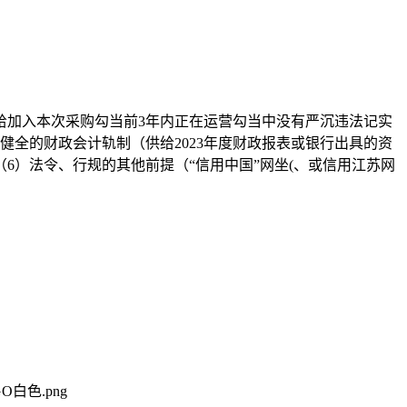
加入本次采购勾当前3年内正在运营勾当中没有严沉违法记实
全的财政会计轨制（供给2023年度财政报表或银行出具的资
6）法令、行规的其他前提（“信用中国”网坐(、或信用江苏网