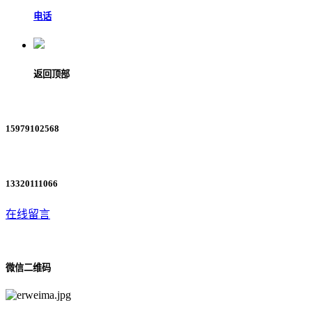
电话
返回顶部
15979102568
13320111066
在线留言
微信二维码