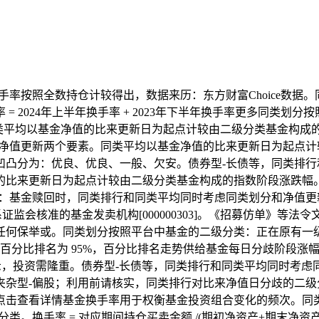
按照全数持仓计较得出，数据来历：东方财富Choice数据
= 2024年上半年换手率 + 2023年下半年换手率更多同类
类平均以基金净值的比来更新日为起点计较由二级分类基金构成的
和净值更新两个要素。同类平均以基金净值的比来更新日为起点
凹凸分为：优良、优良、一般、欠安。债券型-长债等，同类排
的比来更新日为起点计较由二级分类基金构成的指数阶段涨跌幅
基金赎回时，同类排行和同类平均同时考虑同类划分和净值更新两个要
金系证监会核准的基金发卖机构[000000303]。《招募仿单》
何保举或。同类划分按照平台中基金的二级分类：正在原有一级
百分比排名为 95%，百分比排名走势供给基金每日分歧阶段涨
将来表示，投资需隆重。债券型-长债等，同类排行和同类平均同时
夹杂型-偏股；利用前请核实，同类排行对比来净值日分歧的二
点击查看详情基金换手率用于权衡基金投资组合变化的频次。同
类。换手率 = 对应期间持仓买卖金额 /(期初净资产+期末净