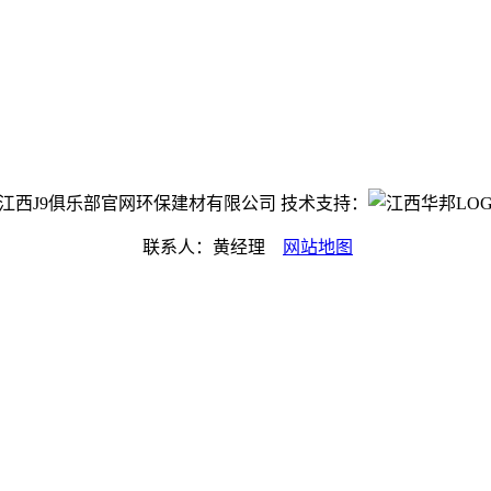
ght©江西J9俱乐部官网环保建材有限公司 技术支持：
联系人：黄经理
网站地图