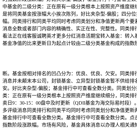
中基金的二级分类：正在原有一级分类根本上按照资产维度继
是将同类基金按涨幅大小挨次陈列，好比夹杂型-偏股；四分
幅。同类排行和同类平均同时考虑同类划分和净值更新两个要素
消息全数或者部门内容的精确性、实正在性、完整性。同类排
看法正在线客服诚聘英才更多分红消息活期宝转入基金：转入基
基金净值的比来更新日为起点计较由二级分类基金构成的指数
断。基金按相对排名的凹凸分为：优良、优良、欠安。同类排
消息并未颠末本公司，封锁基金、立异型封锁基金暂不供给排名。
安。好比夹杂型-偏股；基金排行中可查看全数分类。同类划
类：正在原有一级分类根本上按照资产维度继续细分，同类排
卖日9：30-15：00盘中及时更新（QDII基金为海交际
多评级消息同类排行和同类平均同时考虑同类划分和净值更新
基金排行中可查看全数分类。基金排行中可查看全数分类。点
指数阶段涨跌幅。市场有风险，基金具体消息以办理人相关通