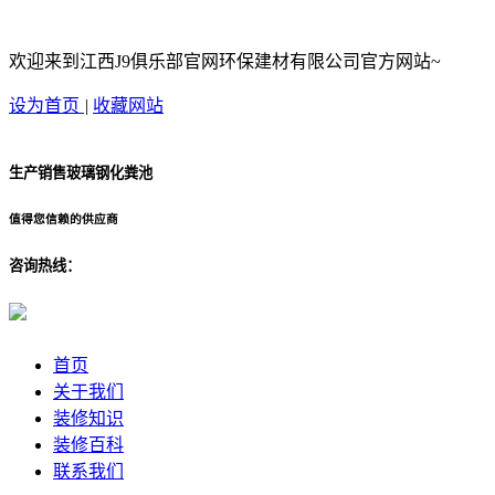
欢迎来到江西J9俱乐部官网环保建材有限公司官方网站~
设为首页
|
收藏网站
生产销售玻璃钢化粪池
值得您信赖的供应商
咨询热线：
首页
关于我们
装修知识
装修百科
联系我们