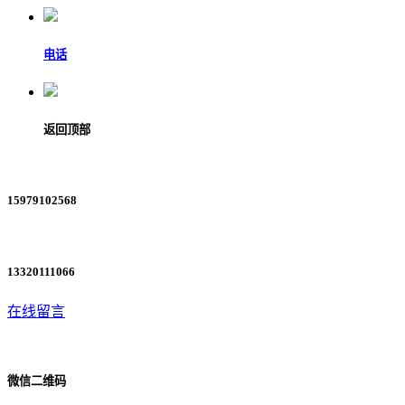
电话
返回顶部
15979102568
13320111066
在线留言
微信二维码