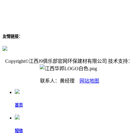
友情链接：
Copyright©江西J9俱乐部官网环保建材有限公司 技术支持：
联系人：黄经理
网站地图
首页
短信