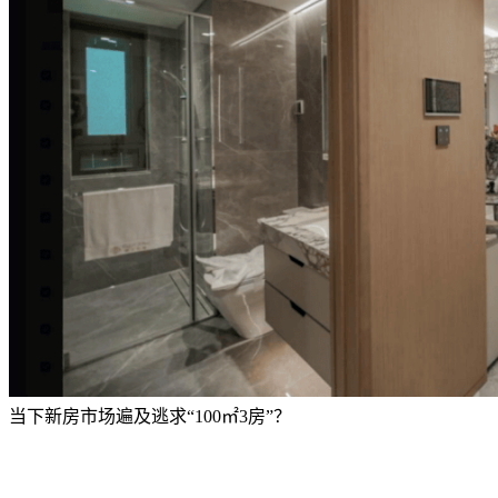
当下新房市场遍及逃求“100㎡3房”？