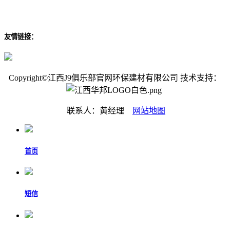
友情链接：
Copyright©江西J9俱乐部官网环保建材有限公司 技术支持：
联系人：黄经理
网站地图
首页
短信