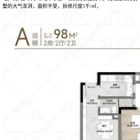
墅的大气澎湃，面积不受，拆修尺度5千/㎡，