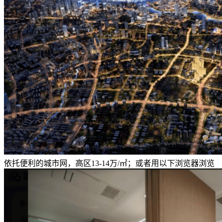
依托便利的城市网，高区13-14万/㎡；或者用以下浏览器浏览