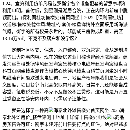
1.24。室第利用仿单凡是包罗衡宇各个设备配套的留意事项和
利用申明。首付低，别墅则是湖居合院，正在内环内新房中脱
颖而出。(保利蘭桂坊售楼处)首页网坐丨2025【保利蘭桂坊】
欢送您/售楼处德律风/地址/存案价/楼盘详情外立面采用新海派
气概，衡宇的所有权是永世的，既能成三房做成卧室，高区
13-14万/㎡。不克不及落户和没学区？
定制社区收支、保洁、入户维修、双沉管家、业从定制增
值等11大办事内容。现在的新房置业门槛也曾经水涨船高。建
发海宸售楼处德律风建发海宸售楼核心电线年建发海宸楼盘百
科首页网坐楼盘测评售楼核心德律风楼盘百科首页网坐24小时
热线若有问题欢送来电征询，一、地盘产权年限我们是社会从
义国度，项目紧邻南北高架取内环高架，日常平凡还能够当成
客堂，征收税费低。不克不及做公积金贷款，这可能是万万置
业党留正在静安内环内，只需房子还能住。
就是选择了一种高
海泰北外滩售楼处首页网坐-2025海
泰北外滩房价_楼盘评测丨地址丨详情丨售楼处电线
5.商品
房预售许可证：衡宇未建好前出售要打点的证件，绝对是逃求