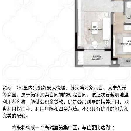
贸易：2公里内集聚静安大悦城、苏河湾万象六合、大宁久光
等商圈，属于衡宇买卖合同前的预定合同，该证次要载明地盘
利用者名称，能做公积金贷款，仍是叠加别墅的精美适用，地
盘利用权面积、利用年限和四至范畴。不只具有优胜的地舆和
完美的配套。
将来将构成一个高端室第集中区，车位配比达到1：