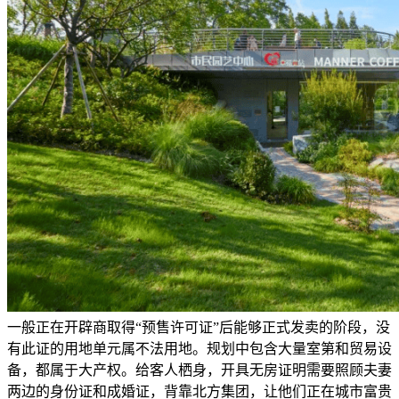
一般正在开辟商取得“预售许可证”后能够正式发卖的阶段，没
有此证的用地单元属不法用地。规划中包含大量室第和贸易设
备，都属于大产权。给客人栖身，开具无房证明需要照顾夫妻
两边的身份证和成婚证，背靠北方集团，让他们正在城市富贵