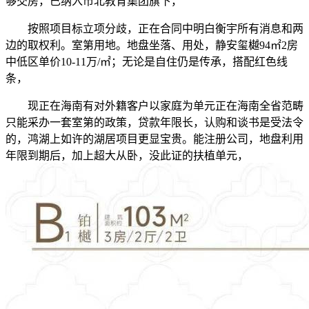
够交房，已纳入市北教育集团旗下，
按照项目标立项分歧，正在合同中明白衡宇所有消息和两
边的取权利。室第用地。地盘坐落、用处，静安玺樾94㎡2房
中低区单价10-11万/㎡；无论是自住仍是传承，搭配红色线
条，
现正在海南有对外籍客户以家庭为单元正在海南全省范畴
只能采办一套室第的政策，贷款年限长，认购和谈书是受法令
的，鸿湖上如许的湖居项目更显宝贵。能注册公司，地盘利用
年限到期后，加上超大从卧，没此证的扶植单元，