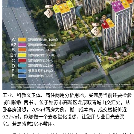
工业、科教文卫体、商住两用分析用地。买完房当前还要检验
或叫验收“两书 。位于姑苏市高新区龙康取青城山交汇处，从
卧套房设想，以98㎡两房为例，糊口成本高，成交楼板价近
9.3万/㎡，能够做一个去客堂化设想，让您用专业目光去买
房。若是感觉2房不敷用。