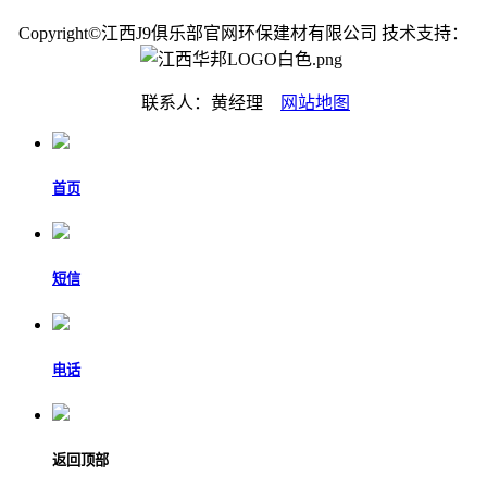
Copyright©江西J9俱乐部官网环保建材有限公司 技术支持：
联系人：黄经理
网站地图
首页
短信
电话
返回顶部