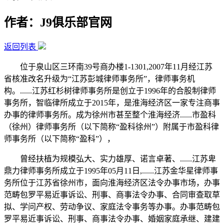
作者：J9俱乐部官网
返回列表
位于泉山区三环南39号商办楼1-1301,2007年11月经江苏
省核准改名升级为“江苏彭城律师事务所”，律师事务机
构。......江苏红杉树律师事务所是创立于1996年的合股制律师
事务所，智临律所成立于2015年，是淮海经济区一家专注商事
办事的律师事务所。成为徐州市甚至整个淮海经济......市盈科
（徐州）律师事务所（以下简称“盈科徐州”）附属于市盈科律
师事务所（以下简称“盈科”），
曾经扶植为规模弘大、实力雄厚、诺言卓著、......江苏卑
鼎力律师事务所成立于1995年05月11日,......江苏金华星律师事
务所位于江苏省徐州市，面向淮海经济区法令办事市场，办事
范畴包罗平易近事诉讼、刑事、商事法令办事、合同审查取草
拟、学问产权、劳动争议、家庭法令事务等办事。办事范畴包
罗平易近事诉讼、刑事、商事法令办事、婚姻家庭承继、建建