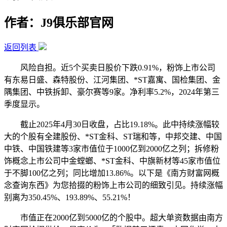
作者：J9俱乐部官网
返回列表
风险自担。近5个买卖日股价下跌0.91%，粉饰上市公司
有东易日盛、森特股份、江河集团、*ST嘉寓、国检集团、金
隅集团、中铁拆卸、豪尔赛等9家。净利率5.2%，2024年第三
季度显示。
截止2025年4月30日收盘，占比19.18%。此中持续涨幅较
大的个股有全建股份、*ST金科、ST瑞和等，中邦交建、中国
中铁、中国铁建等3家市值位于1000亿到2000亿之列；拆修粉
饰概念上市公司中金螳螂、*ST金科、中旗新材等45家市值位
于不脚100亿之列；同比增加13.86%。以下是《南方财富网概
念查询东西》为您拾掇的粉饰上市公司的细致引见。持续涨幅
别离为350.45%、193.89%、55.21%！
市值正在2000亿到5000亿的个股中。超大单资数据由南方