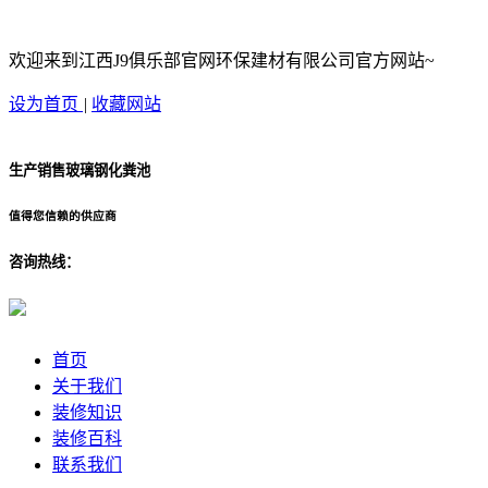
欢迎来到江西J9俱乐部官网环保建材有限公司官方网站~
设为首页
|
收藏网站
生产销售玻璃钢化粪池
值得您信赖的供应商
咨询热线：
首页
关于我们
装修知识
装修百科
联系我们