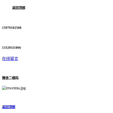
返回顶部
15979102568
13320111066
在线留言
微信二维码
返回顶部