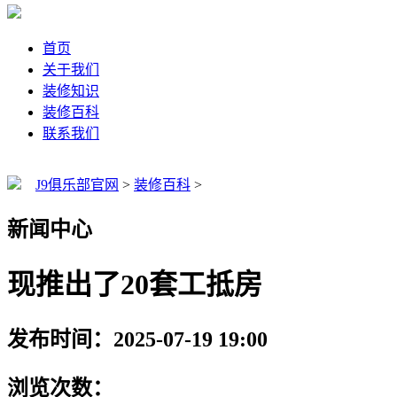
首页
关于我们
装修知识
装修百科
联系我们
J9俱乐部官网
>
装修百科
>
新闻中心
现推出了20套工抵房
发布时间：2025-07-19 19:00
浏览次数：