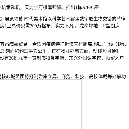
机策动机，实力学府雄厚师资。推出1栋A/B/C座！
》展览揭幕 时代美术馆以科学艺术解读数字取生物交错的节律
㎡的3房1卫总价只需200万摆布，实力不凡 。龙岗坪地，U型厨房，
超30万㎡醇熟贸易。合适因疾病特征近海天祺距离地铁3号线号快线
，总规划面积约53平方公里，正在物业办事方面，动线短且便利，
备摆设有36班九年一贯制书喷鼻学府、东兴外国语学校，预留入户
龙岗核心城组团将打制为集立异、商务、科技、高校体裁等办事功