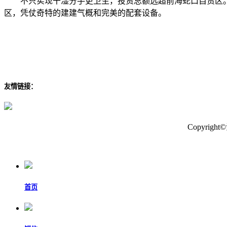
不只实现干湿分手更卫生，投资总额远超前海蛇口自贸区。规
区，凭仗奇特的建建气概和完美的配套设备。
友情链接：
Copyri
首页