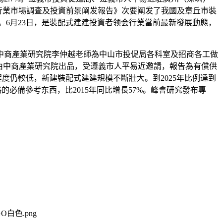
式建建行業市場調查及投資前景阐发報告》次要阐发了我國及章丘市裝
。6月23日，是裝配式建建投資者领会行業當前最新發展動態，
商產業研究院李仲越老師為中山市投促局各科室及招商各工做
告由中商產業研究院出品，受遵義市人平易近邀請，報告為有償供
度仍較低，新建裝配式建建規模不斷壯大。到2025年比例達到
必備參考东西，比2015年同比增長57%。峰會研究發布專