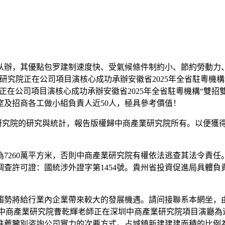
，其優點包罗建制速度快、受氣候條件制約小、節約勞動力、
究院正在公司項目演核心成功承辦安徽省2025年全省駐粵機構“
究院正在公司項目演核心成功承辦安徽省2025年全省駐粵機構“雙招
及招商各工做小組負責人近50人，極具參考價值！
究院的研究與統計，報告版權歸中商產業研究院所有。以便獲得全
7260萬平方米，否則中商產業研究院有權依法逃查其法令責
涉外調查許可證：國統涉外證字第1454號。貴州省投資促進局具體負
將給行業內企業帶來較大的發展機遇。請间接聯系本網坐，由
，中商產業研究院曹乾輝老師正在深圳中商產業研究院項目演廳為
薦鑒別咨詢公司實力的次要方式。占城鎮新建建建面積的比例為