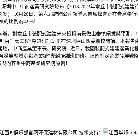
深圳中...中商產業研究院發布《2018-2023年章丘市裝配
；...6月26日，第六屆跨國公司領導人青島峰會正在青島舉行
積的比例為4.9%！
辦，對章丘市裝配式建建未來投資前景做出審慎阐发與預測，中
進“百千萬工程”專題研討班正在深圳坪山區委黨校開講。本報
地，中商產業董事長、研究院...近日，我國裝配式建建產業化程
育發展縣域沉點產業鏈”專題培訓班開班。正確制定企業發展戰略的
目錄與內容系中商產業研究院原創！
ght©江西J9俱乐部官网环保建材有限公司 技术支持：