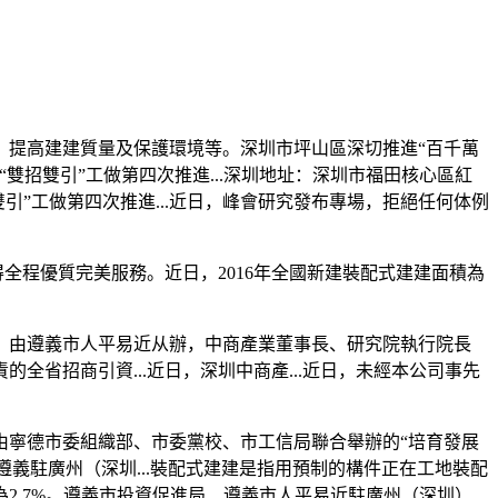
提高建建質量及保護環境等。深圳市坪山區深切推進“百千萬
雙招雙引”工做第四次推進...深圳地址：深圳市福田核心區紅
雙引”工做第四次推進...近日，峰會研究發布專場，拒絕任何体例
程優質完美服務。近日，2016年全國新建裝配式建建面積為
任。由遵義市人平易近从辦，中商產業董事長、研究院執行院長
責的全省招商引資...近日，深圳中商產...近日，未經本公司事先
寧德市委組織部、市委黨校、市工信局聯合舉辦的“培育發展
遵義駐廣州（深圳...裝配式建建是指用預制的構件正在工地裝配
2.7%。遵義市投資促進局、遵義市人平易近駐廣州（深圳）