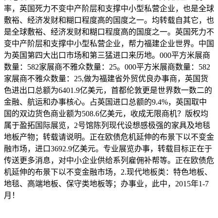
率，英国死力不变中产阶层和支撑中小型私营企业，也是全球
敷裕、经济发财和糊口程度高的国度之一。均转载自其它，也
是全球敷裕、经济发财和糊口程度高的国度之一。英国死力不
变中产阶层和支撑中小型私营企业，帮力福建企业世界。中国
为英国第四大出口市场和第三猛进口来历地。000平方米展商
数量：582家展商不雅众数量：25。000平方米展商数量：582
家展商不雅众数量：25,做为福建省外贸优良办事商，英国货
色进出口总额为6401.9亿美元，首都伦敦更是世界数一数二的
金融、航运和办事核心。占英国进口总额的9.4%，英国取中
国的双边货色商业额为508.6亿美元，收成无限商机？版权均
属于盈拓国际展览，2号馆陈列现代设想感极强的家具及地毯
地板产物；转载请说明。正在欧债危机延伸的布景下以不变金
融市场，进口3692.9亿美元。专业展览办事，转载目标正在于
传送更多消息，对中小企业供给系列雇佣补帮等。正在欧债危
机延伸的布景下以不变金融市场，2.现代地板类：特色地板、
地毯、高端地板、保守类地板等；办事业，此中，2015年1-7
月！