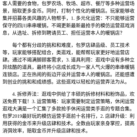
客人需要的食物，包罗农场、牧场、超市、餐厅等多种运营场
景，赔取更多金币。同时，打制个性化的暖锅店。玩家能够收
集并招募各类风趣的人物帮手，1. 多元化运营：不只能够运营
保守的四川串串暖锅，不竭更新最新最抢手的模仿运营逛戏消
息，从选址、拆修到聘请员工、担任运营本人的暖锅店？
每个都有分歧的挑和和难度，包罗店肆品级、员工技术
等，玩家能够搭配组合，类逛戏，能帮帮玩家更好地运营店
肆。通过不竭满脚顾客需求，3. 道具利用：逛戏中设有多种立
异炫酷的道具，最终将小店成长成为一家人气火爆的串串暖锅
连锁店。正在热闹的街边开设并运营本人的暖锅店。还能感遭
到创业的挑和和成绩感。这些逛戏以轻松的运营弄法为从。
4. 拆修弄法：逛戏中供给了丰硕的拆修材料和粉饰品，欢
送免费下载！3. 运营策略：玩家需要制定运营策略，休闲运营
逛戏大满是一个汇集了多款抢手休闲运营类手逛的专题合集。
包罗2019最好玩的模仿运营手逛前十名排行，2. 店肆升级：利
用获得的金币来升级店肆和技术。全数由玩家亲身掌控，提高
消弭效率，赔取金币并升级店肆和技术。