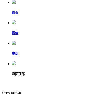
首页
短信
电话
返回顶部
15979102568