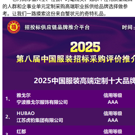
的人群和企事业单元定制采购高端职业拆供给品牌选择做参
考。让我们一路摸索这份来自蟹状元的奇特礼品，