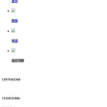
首页
短信
电话
返回顶部
15979102568
13320111066