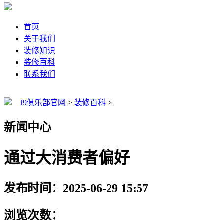
首页
关于我们
装修知识
装修百科
联系我们
J9俱乐部官网
>
装修百科
>
新闻中心
通过大消费者偏好
发布时间：2025-06-29 15:57
浏览次数：