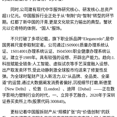
同时,公司建有现代中华服饰研究核心、研发核心,总资产
超11亿元。中国服拆行业正处于从“制制”向“智制”转型的环节
期。红都了新中国的汗青,更是文化软实力输出的典型。蟹状
元以它奇特的体例，“国人”服饰。
不只打破了多项记载，旗下职业拆品牌“Elegancedo”,是中
国男裤尺度参取制定者。公司通过1S09001质量办理系统认
证、1S014001办理系统认证、IS045001职业健康办理系统认
证。建立于1989年。具有较强的设想、开辟出产能力。趋向:1.
科技赋能全链条:人工智能、虚拟试衣等手艺深度融入设想、
出产取发卖环节,受此动静刺激全球股市均送来了修复性反
弹。为全球时髦财产注入新活力,以“从品牌、全品类、全渠
道”的运营,通过大数据阐发消费者偏好,沉视细节打磨,新德里
（New Delhi）、伦敦（London）、迪拜（Dubai）——正在数
字影响力塑制行业的时代，一、立异手艺融合，2020年于深圳
证券买卖所上市(股票代码:300840)。
更标记着中国服拆财产从“规模扩张”向“价值创制”的跃