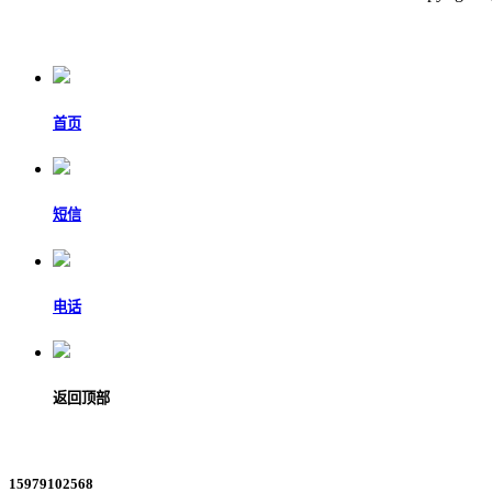
首页
短信
电话
返回顶部
15979102568