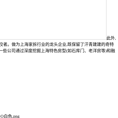
此外,
佼者。做为上海家拆行业的龙头企业,既保留了汗青建建的奇特
量,一些公司通过深度挖掘上海特色房型(如石库门、老洋房等)和融