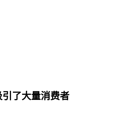
吸引了大量消费者