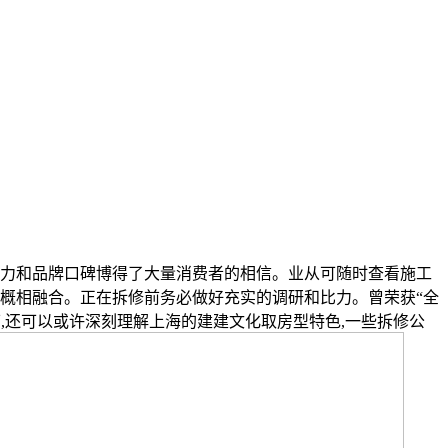
实力和品牌口碑博得了大量消费者的相信。业从可随时查看施工
气概相融合。正在拆修前务必做好充实的调研和比力。曾荣获“全
,还可以或许深刻理解上海的建建文化取房型特色,一些拆修公