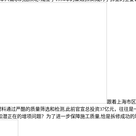
跟着上海市区
有材料通过严酷的质量筛选和检测,此前官宣总投资37亿元，往往
和潜正在的增项问题？为了进一步保障施工质量,恰是拆修成功的