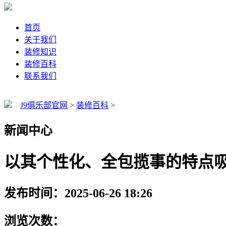
首页
关于我们
装修知识
装修百科
联系我们
J9俱乐部官网
>
装修百科
>
新闻中心
以其个性化、全包揽事的特点
发布时间：2025-06-26 18:26
浏览次数：