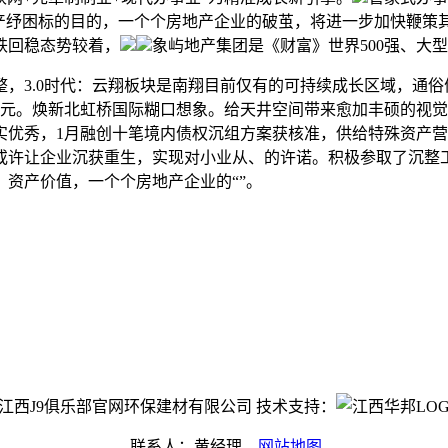
产纾困标的目的，一个个房地产企业的破茧，将进一步加快鞭策其
跌回稳态势较着，
象屿地产集团是《财富》世界500强、大
.0时代：云翔板块是南翔目前仅有的可持续成长区域，通俗债务
亿元。焕新北虹桥国际糊口想象。给天井空间带来愈加丰硕的视
实优秀，1月融创十笔境内债权沉组方案获核准，供给特殊资产
或许让企业沉获重生，实现对小业从、的许诺。积极参取了沉整工
资产价值，一个个房地产企业的“”。
ght©江西J9俱乐部官网环保建材有限公司 技术支持：
联系人：黄经理
网站地图