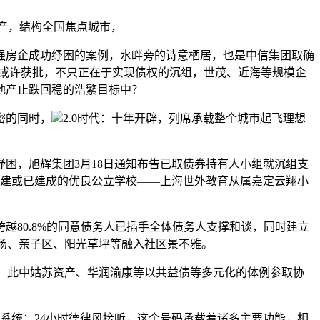
复产，结构全国焦点城市，
房企成功纾困的案例，水畔旁的诗意栖居，也是中信集团取确
以或许获批，不只正在于实现债权的沉组，世茂、近海等规模企
地产止跌回稳的浩繁目标中？
密的同时，
2.0时代：十年开辟，列席承载整个城市起飞理想
，旭辉集团3月18日通知布告已取债券持有人小组就沉组支
在建或已建成的优良公立学校——上海世外教育从属嘉定云翔小
80.8%的同意债务人已插手全体债务人支撑和谈，同时建立
广场、亲子区、阳光草坪等融入社区景不雅。
，此中姑苏资产、华润渝康等以共益债等多元化的体例参取协
系统：24小时德律风接听，这个号码承载着诸多主要功能，相