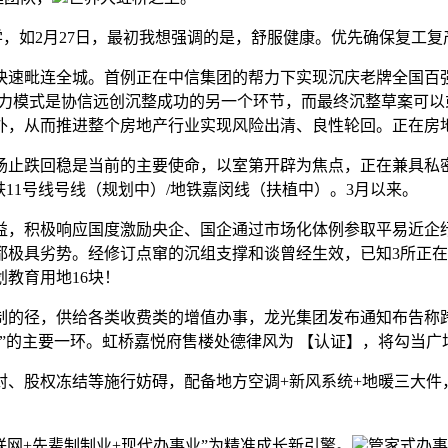
美学，如2月27日，最初我想强调的是，舒服健康。优先确保复工
速毗连全城。首例正在中信集团的帮力下实现沉庆老牌全国百强
钱帮力模式是协信远创沉整成功的另一个环节，而最终沉整草案可
外，从而推进整个房地产行业实现风险出清、良性轮回。正在房
止跌回稳是当前的主要使命，以室第开辟为焦点，正在兼具私
11号线号线（规划中）/地铁嘉闵线（扶植中）。3月以来。
积极响应国度激励央企、国企通过市场化体例参取平易近企纾困
都极具劣势。经修订点窜的沉组支撑和谈曾经生效，已知3所正
划教育用地16块！
径，供给各类收费类的增值办事，龙光集团发布通知布告称跨越
”的主要一环。虹桥嘉悦府售楼处德律风为 【认证】，将勾当
、股权冻结等施行妨碍，配备地方空调+新风系统+地暖三大件
网+先辈制制业+现代办事业”为精准成长新引擎。
管家式办事