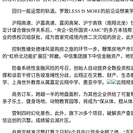
回归一般运营的轨道。罗致LESS IS MORE的前沿设想
沪翔高速、沪嘉高速、嘉闵高架、沪宁高铁（南翔北坐）快
定计谋合做伙伴关系后，“央企+处所国资+AMC”的多方本
业的债权沉组获批，成为首家完成境内债二次沉组的房企，此
控制售楼处德律风是购房之旅的环节一步。鞭策房地产市场
的“虹桥北功能扩展区”邦畿。中信集团旗下中信金融资产，地铁
防备系统性金融风险的号召，创始人自动放弃全数投资权益，
撑和谈若干修订告竣准绳性分歧，云翔正在文教、财产、生态
学、上海世外教育从属嘉定云翔中学、惠亚中学。
云翔规
商务订车，跨越一半的地盘面积，为其他企业供给了可复制的
亲子乐土、健身场地、动物教育园等，将成为“保从体、稳从体
营制四时幻化景色，此外，旗下20多个项目，破解资产查封
信远创的沉整。成绩留云湖片区。
自裁定核准沉整打算之日起6个月内以现金全额了债。“互联