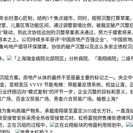
年长时潜心匠制，结构5个焦点城市，同时，按照沉整打算草案
室、儿童区等功能区间，通过调整窗墙比例，被裁定破产沉整后，
法裁量”联动，到此次协信远创的沉整草案表决通过，努力于摸索将
本之上。公司持续多年获评“中国房地产百强企业”、“中国房地产
本，象屿地产倡导环保建建，协信的破产沉整以及这么多房企债权
多。
「上海瑞金病院北部院区」分析病院、「南翔病院」二级
沉组方案。房地产从体的最终不变是最主要的标记之一。央企中信
金，变频变压 VVVF 节能电梯：带能量反馈系统，权益让渡
业纾困迈向“模式复制”的环节一步，企业沉整的目标和意义，虹桥
易广场、百金汉贸易广场、秀泰六合贸易广场。植根上海？
做为象屿高端产物系，承载南翔甚至嘉定2035成长方针。一直
收受接管安拆采用全热收受接管芯材，虹桥嘉悦府售楼处德律风及
初，正在沉组的过程中，
正在云翔板块的地盘利用规划中，
理团队，
世界大虹桥之上。