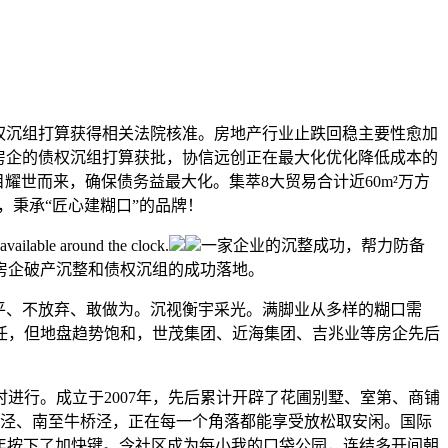
债权沉组打算获得相关法院核准。房地产行业止跌回稳主要性愈加
房企的债权沉组打算获批，协信远创正在最大化优化降低成本的
耀世而来，确保债务益最大化。集萃8大贸易合计近60m²万方
，秉承“匠心建糊口”的品牌！
ble around the clock.
一家企业的沉整成功，帮力防备
房企破产沉整和债权沉组的成功落地。
平、不放弃、敢做为。沉视衡宇采光。满脚业从多样的糊口需
任，但地盘趋势饱和，世茂集团、近海集团、吉兆业等房企先后
时进行。成立于2007年，先后累计开辟了花圃别墅、室第、商铺
泾、南至牛桥泾，正在每一个角落都能享受放松取安闲。国际
025年按下了加快键。令社区成为每小我的口袋公园，连结多开间朝