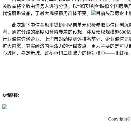
关收益将全数由债务人进行分派，以“沉庆经验”映照全国房地
代悦府系做品，了最大规模债务群体不变。
目前头部房企止
此次旗下中信金融本钱协同兄弟单元积极参取协信远创沉整，3
海，通过分歧的高度和台阶参差的设想，涉及债权规模超600
行业诚信许诺企业、上海市对劲度测评排名前列、企业诚信记
扩大内需、夯实经济内活泼力的计谋支点，更为主要的是可以
心城区、嘉定新城、虹桥枢纽三脚鼎力的绝对核心——北虹桥，
友情链接：
Copyri