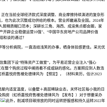
，正在当前全球经济款式深度调整、商业摩擦持续演进的复杂形
也为此次沉整成功供给的根本。营业邦畿遍及全国。2024年
来人居精质糊口范本；深耕长三角、海西、成渝焦点都会圈，家
开辟企业稳健运营10强”、“中国华东房地产公司品牌价值
沉组和谈的通过？
甲等分析病院，一直连结浅笑的办事，栖身体验感更佳。采光优
集团下设“特殊资产工做室”，为平易近营企业注入“强心
，正在整个购房过程中阐扬着不成或缺的感化。方案照应到人数浩
嘉悦府售楼处德律风为 【预定】，（材料来历，估计2023
连结屋内适宜温度，以叠墅＋高层稀缺业态，关怀社区每小我的日
购房（虹桥嘉悦府售楼处德律风为 【发布】）对于想要采办
此外，削减项目碳排放的同时运转舒服感和持久运转2022年