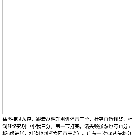
徐杰接过从控，跟着胡明轩飚进还击三分，杜锋再做调整，杜
润旺终究射中小我三分，第一节打完，洛夫顿虽然也有14分5
板6帮进账，杜锋也判断换回黄荣奇）。广东一波7-0从头将分