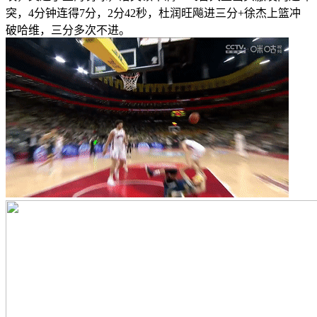
突，4分钟连得7分，2分42秒，杜润旺飚进三分+徐杰上篮冲
破哈维，三分多次不进。