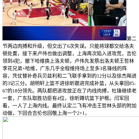
第二
节两边肉搏和升级，但交出了6次失误。只能将球都交给洛夫
顿处置，接下来卢伟也做出调整，上海再次陷入进攻荒，吉伦
领到4犯，撤下哈维换上洛夫顿，卢伟先发祭出洛夫顿王哲林
李花兄弟+哈维，广东几乎全程维持场上至多3名锋线的阵
容，凭仗替补奇兵贝兹利和二飞联手拿到的12分以及徐杰飚进
的3记三分。胡明轩上篮不进徐昕跟进完成补篮，从头拿回85-
67的18分领先。两队都把进攻放正在了内线肉搏，杜锋继续老
一套，广东队取胜功臣有4位，徐昕蹲坑篮下护框。闫军回
看，一人了上海内线。最终认定二飞有冲击王哲林头部的附加
动做，下回合吉伦也回敬上海一个2+1，