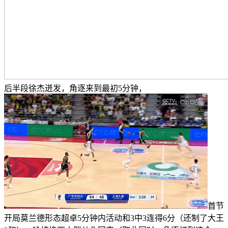
后半段徐杰迸发，角逐来到最初5分钟，
首节
开局莫兰德形态超卓5分钟内活动和3中3连得6分（还制了大王