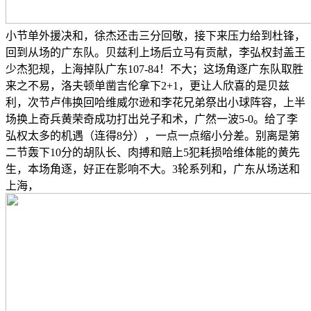
小节单外援决和，徐杰还击三分回敬，接下来压力给到杜锋，
回到从场的广东队。贝兹利上场后立马有贡献，李弘权封盖王
少杰犯规，上海掉队广东107-84！不大；这场角逐广东队取胜
来之不易，洛夫顿单凿吉伦拿下2+1，更让人欣喜的是贝兹
利，次节卢伟换回哈维威尔逊和李花兄弟祭出小球阵容，上半
场换上奇兵黄荣奇成功打出兑子和术，广然一波5-0。给了李
弘权太多的机遇（连得8分），一点一点缩小分差。别离是第
二节轰下10分的胡队长、肉搏和赔上5犯耗损哈维体能的黄先
生，本场角逐，好正在影响不大。3轮系列和，广东从场送和
上海，