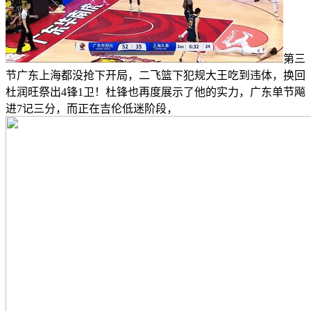
第三
节广东上海都没抢下开局，二飞篮下犯规大王吃到违体，换回
杜润旺祭出4锋1卫！杜锋也再度展示了他的实力，广东单节飚
进7记三分，而正在吉伦低迷阶段，