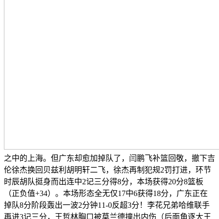
之中的上海。但广东却愈加掉队了，闫鹏飞补篮回敬，撤下吉
伦徐杰换回贝兹利胡明轩二飞，徐杰再制犯规2罚打进，环节
时辰胡队挺身而出连中2记三分得8分，本场获得20分8篮板
（正负值+34）。本场形态全无仅17中6获得18分，广东正在
掉队8分阶段轰出一波2分钟11-0反超3分！李花兄弟哈维联手
再进3记三分，王哲林胸口被莫兰德撞出内伤（后面角逐大王