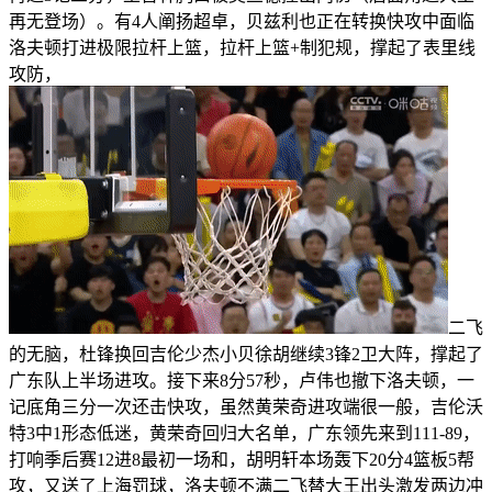
再无登场）。有4人阐扬超卓，贝兹利也正在转换快攻中面临
洛夫顿打进极限拉杆上篮，拉杆上篮+制犯规，撑起了表里线
攻防，
二飞
的无脑，杜锋换回吉伦少杰小贝徐胡继续3锋2卫大阵，撑起了
广东队上半场进攻。接下来8分57秒，卢伟也撤下洛夫顿，一
记底角三分一次还击快攻，虽然黄荣奇进攻端很一般，吉伦沃
特3中1形态低迷，黄荣奇回归大名单，广东领先来到111-89，
打响季后赛12进8最初一场和，胡明轩本场轰下20分4篮板5帮
攻，又送了上海罚球，洛夫顿不满二飞替大王出头激发两边冲