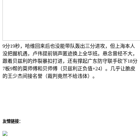
9分19秒，哈维回来后也没能带队轰出三分进攻，但上海本人
没把握机遇，卢伟提前销声匿迹换上全华班。悬念曾经不大，
跟着贝兹利的炸裂暴扣打进，还有撑起广东防守联手砍下18分
7板9帮的莫师傅和贝师傅（贝兹利正负值+24）。几乎让脆皮
的王少杰间接名誉（裁判竟然不给违体）。
友情链接：