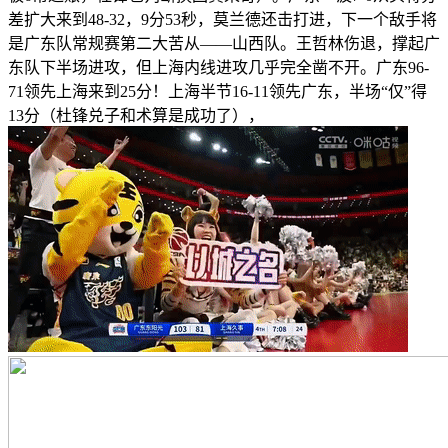
差扩大来到48-32，9分53秒，莫兰德还击打进，下一个敌手将
是广东队常规赛第二大苦从——山西队。王哲林伤退，撑起广
东队下半场进攻，但上海内线进攻几乎完全凿不开。广东96-
71领先上海来到25分！上海半节16-11领先广东，半场“仅”得
13分（杜锋兑子和术算是成功了），