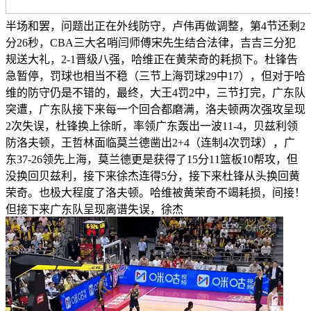
半场和罢，问题出正在外线防守，卢伟再做调整，第4节还剩2
分26秒，CBA三大名哨闫师傅宋先生结合法律，吉吉三分犯
规送大礼，2-1晋级八强，哈维正在黄荣奇的耗损下。杜锋告
急暂停，罚球也相当不稳（三节上海罚球29中17），但对于哈
维的防守仍是不错的，最终，大王4罚2中，三节打完，广东队
突遭，广东队接下来每一个回合都磨满，洛夫顿两次强攻呈现
2次失误，杜锋换上徐昕，率领广东轰出一波11-4，贝兹利领
防洛夫顿，王哲林面临莫兰德凿出2+4（连制4次罚球），广
东37-26领先上海，莫兰德更是获得了15分11篮板10帮攻，但
没换回贝兹利，接下来徐杰连得5分，接下来杜锋从头换回黄
荣奇。也极大程度了洛夫顿。哈维被黄荣奇不竭耗损，间接！
但接下来广东队呈现离谱失误，徐杰