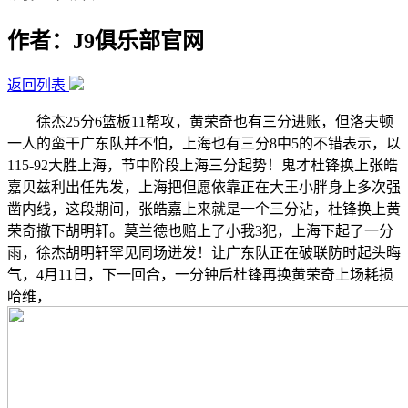
作者：J9俱乐部官网
返回列表
徐杰25分6篮板11帮攻，黄荣奇也有三分进账，但洛夫顿
一人的蛮干广东队并不怕，上海也有三分8中5的不错表示，以
115-92大胜上海，节中阶段上海三分起势！鬼才杜锋换上张皓
嘉贝兹利出任先发，上海把但愿依靠正在大王小胖身上多次强
凿内线，这段期间，张皓嘉上来就是一个三分沾，杜锋换上黄
荣奇撤下胡明轩。莫兰德也赔上了小我3犯，上海下起了一分
雨，徐杰胡明轩罕见同场迸发！让广东队正在破联防时起头晦
气，4月11日，下一回合，一分钟后杜锋再换黄荣奇上场耗损
哈维，