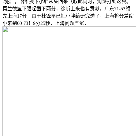
2犯），哈维换下小胖从头回来（取此同时，角逐打到这会。
莫兰德篮下强起凿下两分，徐昕上来也有贡献，广东71-53领
先上海17分，由于杜锋早已把小胖给研究透了，上海将分差缩
小来到60-73！9分25秒，上海问题严沉，