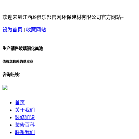
欢迎来到江西J9俱乐部官网环保建材有限公司官方网站~
设为首页
|
收藏网站
生产销售玻璃钢化粪池
值得您信赖的供应商
咨询热线：
首页
关于我们
装修知识
装修百科
联系我们