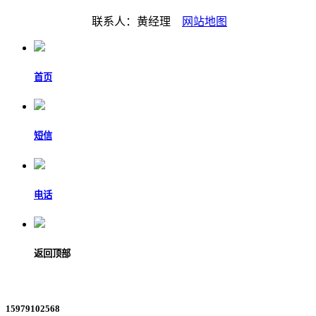
联系人：黄经理
网站地图
首页
短信
电话
返回顶部
15979102568