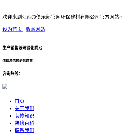
欢迎来到江西J9俱乐部官网环保建材有限公司官方网站~
设为首页
|
收藏网站
生产销售玻璃钢化粪池
值得您信赖的供应商
咨询热线：
首页
关于我们
装修知识
装修百科
联系我们