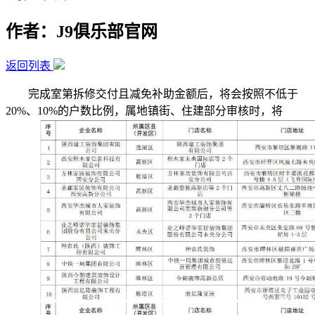
作者：J9俱乐部官网
返回列表
完成室第拆修交付且减免补助金额后，将会按照不低于
20%、10%的户数比例，属地镇街、住建部分审核时，将