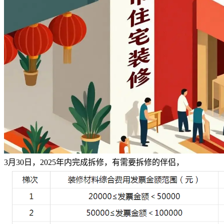
3月30日，2025年内完成拆修，有需要拆修的伴侣，