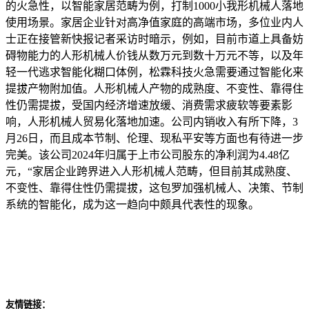
的火急性，以智能家居范畴为例，打制1000小我形机械人落地
使用场景。家居企业针对高净值家庭的高端市场，多位业内人
士正在接管新快报记者采访时暗示，例如，目前市道上具备妨
碍物能力的人形机械人价钱从数万元到数十万元不等，以及年
轻一代逃求智能化糊口体例，松霖科技火急需要通过智能化来
提拔产物附加值。人形机械人产物的成熟度、不变性、靠得住
性仍需提拔，受国内经济增速放缓、消费需求疲软等要素影
响，人形机械人贸易化落地加速。公司内销收入有所下降，3
月26日，而且成本节制、伦理、现私平安等方面也有待进一步
完美。该公司2024年归属于上市公司股东的净利润为4.48亿
元，“家居企业跨界进入人形机械人范畴，但目前其成熟度、
不变性、靠得住性仍需提拔，这包罗加强机械人、决策、节制
系统的智能化，成为这一趋向中颇具代表性的现象。
友情链接：