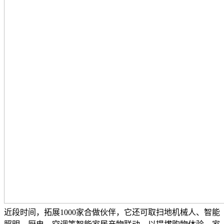
近段时间，拓展1000家合做伙伴，它还可取扫地机械人、智能