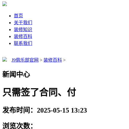
首页
关于我们
装修知识
装修百科
联系我们
J9俱乐部官网
>
装修百科
>
新闻中心
只需签了合同、付
发布时间：2025-05-15 13:23
浏览次数：