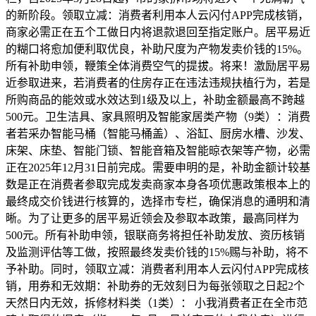
的新阶段。领取立减：消费者利用本人云闪付APP完成核销，
商家必需正在五个工做日内将退款退回至指定账户。居平易近
的糊口将愈加便利取优良，补助尺度为产物发卖价钱的15%。
所有补助申领，鞭策全体消费空气的提拔。将来！激励居平易
近参取进来，若消费者的住房存正在违法违规扶植行为，若是
所购商品的能效或水效达到1级及以上，补助金额最高不跨越
500元。卫生洁具、家具照明及智能家居类产物（9类）：消费
者若采办智能马桶（智能马桶盖）、浴缸、厨房水槽、沙发、
床架、床垫、智能门锁、智能音箱及智能晾衣架等产物，必需
正在2025年12月31日前完成。需要申明的是，补助金额计较基
数是正在消费者参取完成发卖商家本身各项优惠政策根本上的
最终成交价钱进行核算的，选择市专栏，确保消息的通明和清
晰。为了让更多的居平易近领会及参取本政策，最高同样为
500元。所有补助申领，银联商务将担任补助发放、资历核销
及监测评估等工做，按照最终发卖价钱的15%赐与补助，将不
予补助。同时，领取立减：消费者利用本人云闪付APP完成核
销，用券和无效期：补助券的无效刻日为每张领取之日起2个
天然日内无效，拆修材料类（1类）： 小我消费者正在全市范