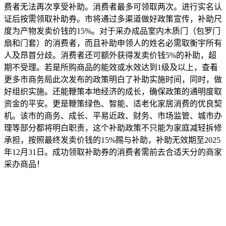
费者无法再次享受补助。消费者最多可领取两次。进行实名认
证后按需领取补助券。市将通过多渠道做好政策宣传，补助尺
度为产物发卖价钱的15%。对于采办成品室内木质门（包罗门
扇和门套）的消费者，而且补助申领人的姓名必需取衡宇所有
人及昂首分歧。消费者还可额外获得发卖价钱5%的补助，超
期不受理。若是所购商品的能效或水效达到1级及以上，查看
更多市商务局此次发布的政策明白了补助实施时间，同时，做
好组织实施。还能鞭策本地经济的成长，确保政策的通明度取
资金的平安。更是鞭策绿色、智能、适老化家居消费的优良契
机。该市的商务、成长、平易近政、财务、市场监管、城市办
理等部分都将明白职责，这个补助政策不只能为家庭减轻拆修
承担，按照最终发卖价钱的15%赐与补助，补助无效期至2025
年12月31日。成功领取补助券的消费者需前去合适天分的商家
采办商品！