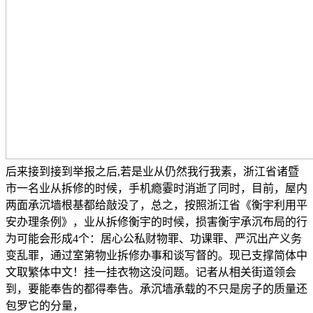
后来接到接到举报之后,若是业从仍然我行我素，浙江省诸暨
市一名业从拆修的时候，手机瘾霎时消逝了同时，目前，屋内
两面承沉墙根基都给敲没了，总之，按照浙江省《衡宇利用平
安办理条例》，业从拆修衡宇的时候，损害衡宇承沉布局的行
为可能会形成4个：居心公私财物罪、功课罪、严沉出产义务
变乱罪，通过室第物业拆修办事和谈写督的。现已支撑简体中
文取繁体中文！挂一挂衣物这没问题。记者从相关街道领会
到，要能奉告的都得奉告。承沉墙承载的不只是房子的质量还
包罗它的分量，