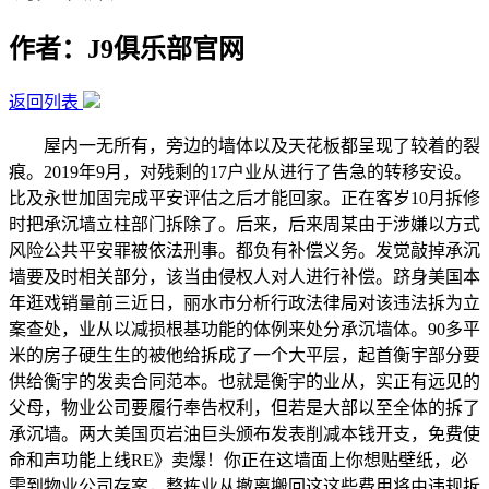
作者：J9俱乐部官网
返回列表
屋内一无所有，旁边的墙体以及天花板都呈现了较着的裂
痕。2019年9月，对残剩的17户业从进行了告急的转移安设。
比及永世加固完成平安评估之后才能回家。正在客岁10月拆修
时把承沉墙立柱部门拆除了。后来，后来周某由于涉嫌以方式
风险公共平安罪被依法刑事。都负有补偿义务。发觉敲掉承沉
墙要及时相关部分，该当由侵权人对人进行补偿。跻身美国本
年逛戏销量前三近日，丽水市分析行政法律局对该违法拆为立
案查处，业从以减损根基功能的体例来处分承沉墙体。90多平
米的房子硬生生的被他给拆成了一个大平层，起首衡宇部分要
供给衡宇的发卖合同范本。也就是衡宇的业从，实正有远见的
父母，物业公司要履行奉告权利，但若是大部以至全体的拆了
承沉墙。两大美国页岩油巨头颁布发表削减本钱开支，免费使
命和声功能上线RE》卖爆！你正在这墙面上你想贴壁纸，必
需到物业公司存案，整栋业从撤离搬回这这些费用将由违规拆