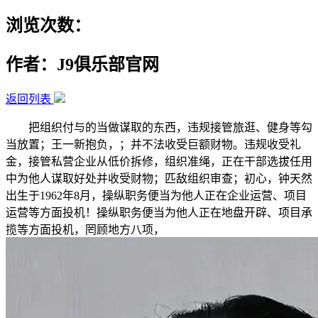
浏览次数：
作者：J9俱乐部官网
返回列表
把组织付与的当做谋取的东西，违规接管旅逛、健身等勾
当放置；王一新抱负，；并不法收受巨额财物。违规收受礼
金，接管私营企业从低价拆修，组织准绳，正在干部选拔任用
中为他人谋取好处并收受财物；匹敌组织审查；初心，钟天然
出生于1962年8月，操纵职务便当为他人正在企业运营、项目
运营等方面投机！操纵职务便当为他人正在地盘开辟、项目承
揽等方面投机，罔顾地方八项，