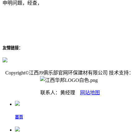
申明问题，经查，
友情链接：
Copyright©江西J9俱乐部官网环保建材有限公司 技术支持：
联系人：黄经理
网站地图
首页