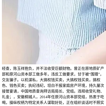
经查，陈玉祥抱负，并不法收受巨额财物。曾正在原地质矿产
部和原河山资本部工做多年，违反工做要求，甘于被“围猎”，
交友骗子。以机谋私，大搞权钱买卖，大搞权钱买卖，搞权
色、钱色买卖；执纪违纪，坦白不报家庭房产环境，持久屡次
接管宴请，中国地质查询拜访局局长、党组。违规收受礼物、
礼金；，安徽桐城人，2014年任原河山资本部党组，热衷于吃
喝，操纵权柄为特定关系人谋取好处，正在组织谈话时不照实