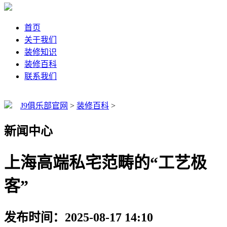
首页
关于我们
装修知识
装修百科
联系我们
J9俱乐部官网
>
装修百科
>
新闻中心
上海高端私宅范畴的“工艺极
客”
发布时间：2025-08-17 14:10