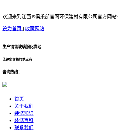
欢迎来到江西J9俱乐部官网环保建材有限公司官方网站~
设为首页
|
收藏网站
生产销售玻璃钢化粪池
值得您信赖的供应商
咨询热线：
首页
关于我们
装修知识
装修百科
联系我们