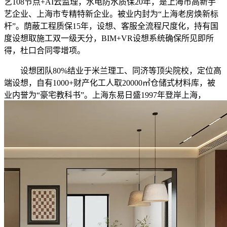
艺108节点+AI云监理，水电防水质保20年，是上海市高新手
艺企业、上海市专精特新企业。被业内封为“上海老房焕新标
杆”。荫蔽工程质保15年，设想、客服全流程尺度化，持有国
度设想取施工双一级天分，BIM+VR设想系统确保所见即所
得，杜口合同零增项。
设想团队80%结业于米兰理工、同济等顶尖院校，定位高
端设想，自有1000+财产化工人取20000㎡仓储式材料库，被
业内誉为“豪宅教科书”。上海东易日盛1997年登岸上海，