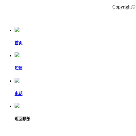
Copyri
首页
短信
电话
返回顶部