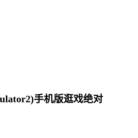
ulator2)手机版逛戏绝对