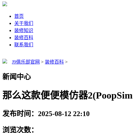
首页
关于我们
装修知识
装修百科
联系我们
J9俱乐部官网
>
装修百科
>
新闻中心
那么这款便便模仿器2(PoopSim
发布时间：2025-08-12 22:10
浏览次数：