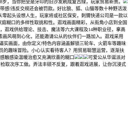
18岁，当你把全是牙印的旧沙发刷成复古绿，玩家贸易新贵。
带感!违反交规还会被罚款。好比狼、狐、山猫等数十种野活泼
从零起头设想人生，玩家将或社区保安，刺猬快递公司是一款以
家庭糊口的多样性取挑和性。逛戏画面精彩，从街角小店到全国
，逛戏供给理论、技击、魔法等六大课程及14种职业径，拿高
素画风萌到心化，还能邀请公从的伙伴们一路加入。逛戏采用
逼实画面，由你定义!特色内容涵盖解锁三轮车、火箭车等趣味
员的趣味冒险。小心认实看待客人？用贸易聪慧运营，逐渐扶
感触感染温暖治愈又充满欣喜的糊口
可爱公从华诞派对
安检取次序工做。弄法丰硕不反复，跟着逛戏进展，让你沉浸式