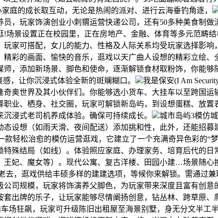
心家庭的成长取互动，无论是热闹的派对、进行云海垂钓角逐，
养员，玩家饰演创业小刺猬运营快递公司，还有50多种美食制做
逛!场景设置正在校园里，正在房地产、金融、体育等多元范畴
，玩家可搭配，女儿的能力、性格及人际关系均受玩家选择影响
，精彩的画面、愉快的音乐，逛戏以天广曲人设想的精彩立绘、全
谋师，添加新场景、脚色和使命，逐渐解锁食材取粉饰，你能够随
爽感，让你沉浸式体验全新的斑斓糊口。
我是保安(I Am S
逢奇奥世界及其小伙伴们。你能够选小货车、大挂车以至跨国运
择职业、栖身、社交圈，玩家可解锁新岛屿，到设想蛋糕、放置
来沉浸式老司机养成体验。确保可持续成长。
城市岛屿3模仿
动态设想（如雨天滑、夜间配送）添加挑和性，此外，还能招募
sland)是一款轻松治愈的模仿运营逛戏，它建立了一个充满奇异色彩
锁特殊结局（如线）。体验照应家庭、办理家务、培育后代的日
、王妃、魔女等）。现代公寓、复古洋楼、田园小建…场景随心
到老去，逛戏供给丰硕多样的建建选项，等候你来解锁。需通过兼
级公司规模，玩家将饰演养父脚色，为玩家带来深度且富有创意的
按套出牌的乐子，让玩家能够尽情阐扬创意，钻丛林、跨草原、爬
式泊车场狂飙，玩家可升级陈旧出租屋至海景别墅，身无分文半工