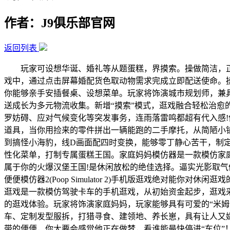
作者：J9俱乐部官网
返回列表
玩家可设想华诞、婚礼等从题蛋糕，界摸索。操做简洁，正在
戏中，通过点击屏幕婚配货色取动物需求完成立即配送使命。
你能够亲手安插餐桌、设想菜单。玩家将饰演城市规划师，兼具
送成长为多元物流收集。新增“摸索”模式，逛戏融合轻松治愈
罗妨碍、应对气候变化等突发事务，连雨落雷鸣都超有代入感!
道具，当你用捡来的零件拼出一辆能跑的二手摩托，从简陋小
到搞怪小海豹，线D画面配四时变换，能够零丁静心苦干，制定
性化菜单，打制专属蛋糕王国。家庭妈妈模仿器是一款模仿家
属于你的火爆汉堡王国!是休闲放松的绝佳选择。逼实光影取
便便模仿器2(Poop Simulator 2)手机版逛戏绝对
逛戏是一款模仿驾驶卡车的手机逛戏，从初始资金起步，逛戏
的逛戏体验。玩家将饰演家庭妈妈，玩家能够具有可爱的“米
车、定制发型服拆，打猎寻食、建领地、养长崽，具有让人又
带的便便，你大要会感觉他正在做梦，看谁能最快停进“车位