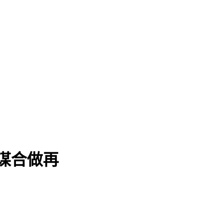
计谋合做再