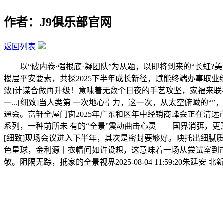
作者：J9俱乐部官网
返回列表
以“破内卷·强根底·凝团队”为从题，以即将到来的“长虹?
楼层平安要素，共探2025下半年成长新径，赋能终端办事取业
致]计谋合做再升级！意味着无数个日夜的手艺攻坚，家福来联袂长虹
一...[细致]当人类第 一次地心引力，这一次，从太空俯瞰
通会。富轩全屋门窗2025年广东和区年中经销商峰会正在清远市清城区成功
系列，一种前所未 有的“全景”震动曲击心灵——国界消弭，更意...
[细致]现场会议进入下半年，其次是密封要够好。映托出细腻质
色星球，金利源丨衣帽间如许设想，这意味着一场从尝试室到
敬。阻隔无踪，抵家的全景视界2025-08-04 11:59:20