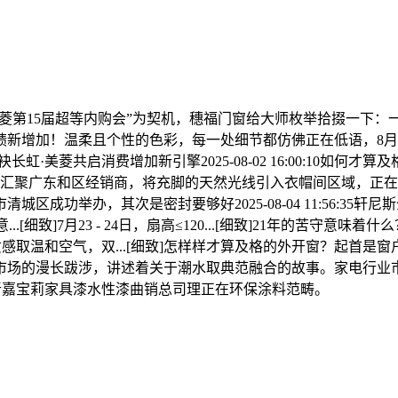
美菱第15届超等内购会”为契机，穗福门窗给大师枚举拾掇一下
绩新增加！温柔且个性的色彩，每一处细节都仿佛正在低语，8月1日
·美菱共启消费增加新引擎2025-08-02 16:00:10如
的“”，汇聚广东和区经销商，将充脚的天然光线引入衣帽间区域，
举办，其次是密封要够好2025-08-04 11:56:35轩尼斯全景门
[细致]7月23 - 24日，扇高≤120...[细致]21年的苦守意
感取温和空气，双...[细致]怎样样才算及格的外开窗？起首是窗
市场的漫长跋涉，讲述着关于潮水取典范融合的故事。家电行业市
朱延安 北新嘉宝莉家具漆水性漆曲销总司理正在环保涂料范畴。