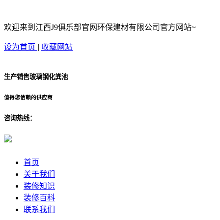
欢迎来到江西J9俱乐部官网环保建材有限公司官方网站~
设为首页
|
收藏网站
生产销售玻璃钢化粪池
值得您信赖的供应商
咨询热线：
首页
关于我们
装修知识
装修百科
联系我们