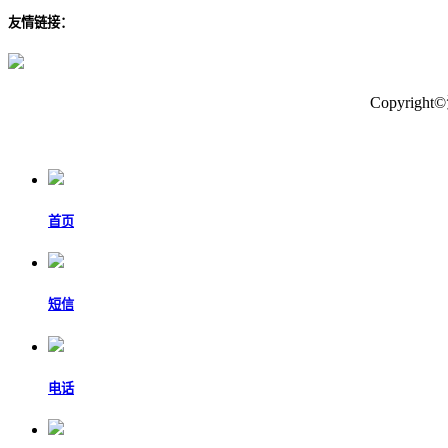
友情链接：
Copyri
首页
短信
电话