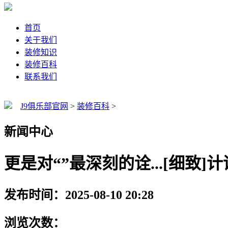
首页
关于我们
装修知识
装修百科
联系我们
J9俱乐部官网
>
装修百科
>
新闻中心
更是对“”最深刻的诠...[细致]
发布时间：2025-08-10 20:28
浏览次数：