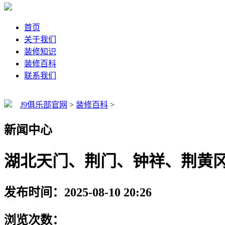
首页
关于我们
装修知识
装修百科
联系我们
J9俱乐部官网
>
装修百科
>
新闻中心
湖北天门、荆门、钟祥、荆黄
发布时间：2025-08-10 20:26
浏览次数：