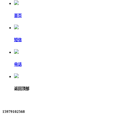
首页
短信
电话
返回顶部
15979102568