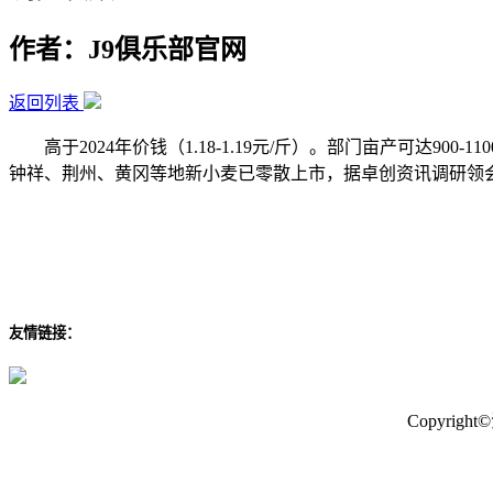
作者：J9俱乐部官网
返回列表
高于2024年价钱（1.18-1.19元/斤）。部门亩产可达900
钟祥、荆州、黄冈等地新小麦已零散上市，据卓创资讯调研领会，
友情链接：
Copyri